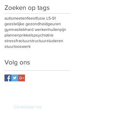
Zoeken op tags
autisme
eten
feest
fusie L5-S1
geestelijke gezondheid
geuren
gymnastiek
hard werken
huilen
pijn
plannen
prikkels
psychiatrie
stressfractuur
structuur
studeren
stuurloos
werk
Volg ons
Contacteer me