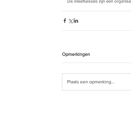
De inleefsessies zijn een organisa
Opmerkingen
Plaats een opmerking...