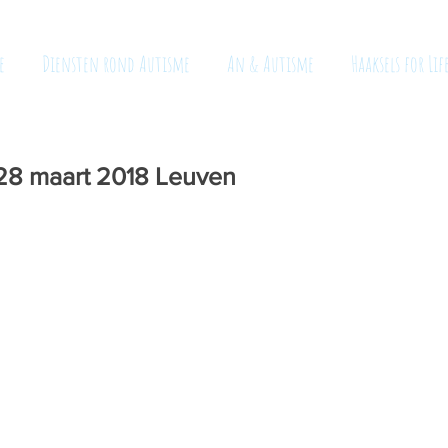
e
Diensten rond Autisme
An & Autisme
Haaksels for Lif
 28 maart 2018 Leuven