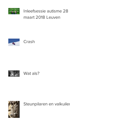
Inleefsessie autisme 28
maart 2018 Leuven
Crash
Wat als?
Steunpilaren en valkuilen