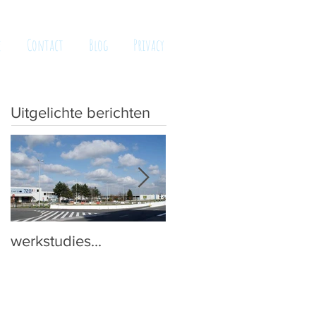
e
Contact
Blog
Privacy
Uitgelichte berichten
werkstudies...
Eten stinkt niet