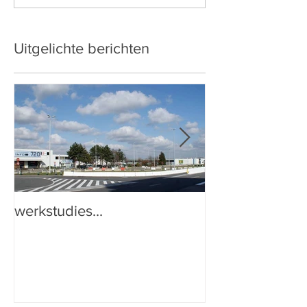
Uitgelichte berichten
werkstudies...
Eten stinkt niet