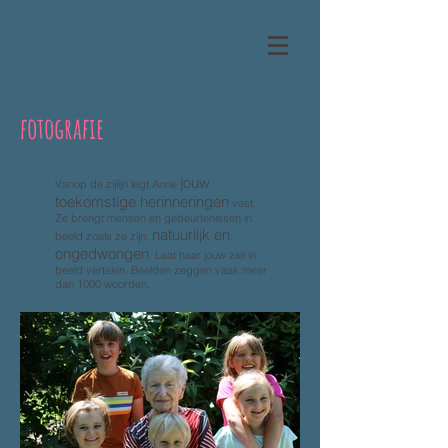
fotografie
jouw
Vanop de zijlijn legt Anne
toekomstige herinneringen
vast.
Ze brengt mensen en gebeurtenissen in
natuurlijk en
beeld zoals ze zijn:
ongedwongen
. Laat haar jouw ziel in
beeld vertalen. Beelden zeggen vaak meer
dan 1000 woorden.